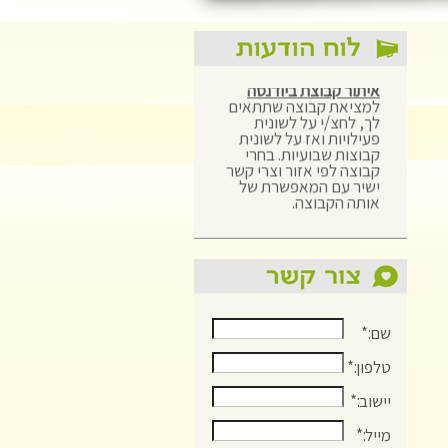
איתור קבוצת ביודנסה
למציאת קבוצה שתתאים
לך, לחצ/י על לשונית
פעילויות ואז על לשונית
קבוצות שבועיות. בחרי
קבוצה לפי אזור וצרי קשר
ישיר עם המאפשרת של
אותה הקבוצה.
ברוכים הבאים לאתר מנחי
ביודנסה ישראל!
זהו האתר של ארגון מנחי
ביודנסה ישראל! אתם
מוזמנים: לדפדף במדורים
השונים, ליצור אתנו קשר
על מנת לקבל עדכונים או
שם:*
ליצור קשר אישי עם כל
מנחה באזור המגורים
טלפון:*
שלכם ולהגיע למפגש
התנסות בקבוצה השבועית.
יישוב:*
מייל:*